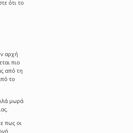
τε ότι το
ην αρχή
εται πιο
ας από τη
από το
ολλά μωρά
ας.
ε πως οι
ονή