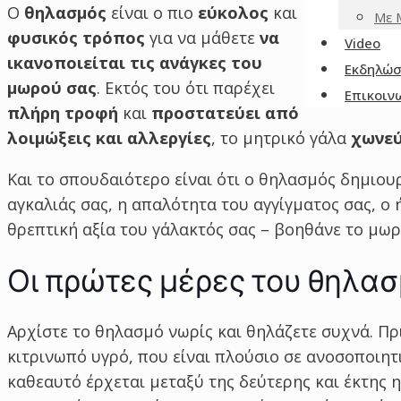
Ο
θηλασμός
είναι ο πιο
εύκολος
και
Με 
φυσικός τρόπος
για να μάθετε
να
Video
ικανοποιείται τις ανάγκες του
Εκδηλώσ
μωρού σας
. Εκτός του ότι παρέχει
Επικοιν
πλήρη τροφή
και
προστατεύει από
λοιμώξεις και αλλεργίες
, το μητρικό γάλα
χωνεύ
Και το σπουδαιότερο είναι ότι ο θηλασμός δημιουρ
αγκαλιάς σας, η απαλότητα του αγγίγματος σας, ο
θρεπτική αξία του γάλακτός σας – βοηθάνε το μωρ
Οι πρώτες μέρες του θηλα
Αρχίστε το θηλασμό νωρίς και θηλάζετε συχνά. Πρι
κιτρινωπό υγρό, που είναι πλούσιο σε ανοσοποιη
καθεαυτό έρχεται μεταξύ της δεύτερης και έκτης 