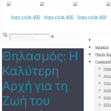
✕
Ιατρείο
Θηλασμός: Η
Ποιές Ε
Γυναικολ
Καλύτερη
Λήψ
Ανί
Αρχή για τη
Υπε
Κολ
Ζωή του
Καλ
Εξέ