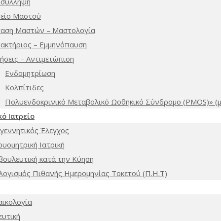
ισύλληψη
ρείο Μαστού
ταση Μαστών – Μαστολογία
μακτήριος – Εμμηνόπαυση
ήσεις – Αντιμετώπιση
Ενδομητρίωση
Κολπίτιδες
Πολυενδοκρινικό Μεταβολικό Ωοθηκικό Σύνδρομο (PMOS)» 
ό Ιατρείο
γεννητικός Έλεγχος
ρυομητρική Ιατρική
βουλευτική κατά την Κύηση
λογισμός Πιθανής Ημερομηνίας Τοκετού (Π.Η.Τ)
αικολογία
ευτική