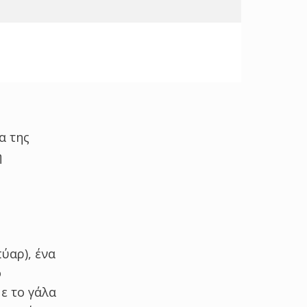
α της
η
ύαρ), ένα
ό
ε το γάλα