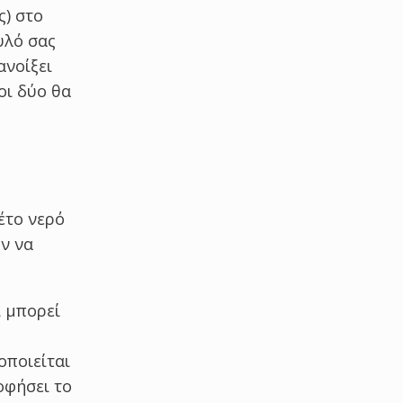
ς) στο
υλό σας
ανοίξει
οι δύο θα
έτο νερό
ν να
ι μπορεί
ο
οποιείται
οφήσει το