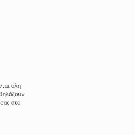
νται όλη
 θηλάζουν
 σας στο