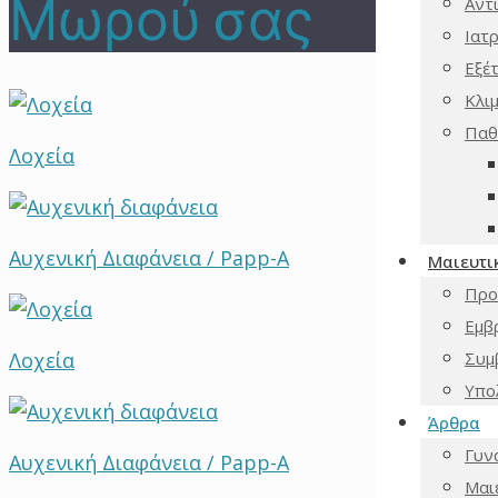
Μωρού σας
Αντ
Ιατ
Εξέ
Κλι
Παθ
Λοχεία
Αυχενική Διαφάνεια / Papp-A
Μαιευτικ
Προ
Εμβ
Λοχεία
Συμ
Υπο
Άρθρα
Γυν
Αυχενική Διαφάνεια / Papp-A
Μαι