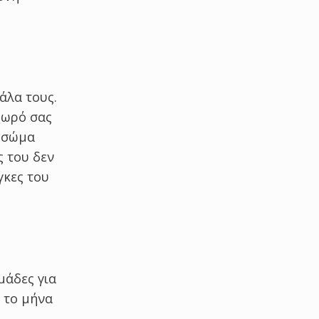
άλα τους.
μωρό σας
ο σώμα
ς του δεν
γκες του
μάδες για
 το μήνα