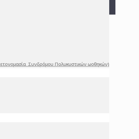
(μετονομασία Συνδρόμου Πολυκυστικών ωοθηκών)