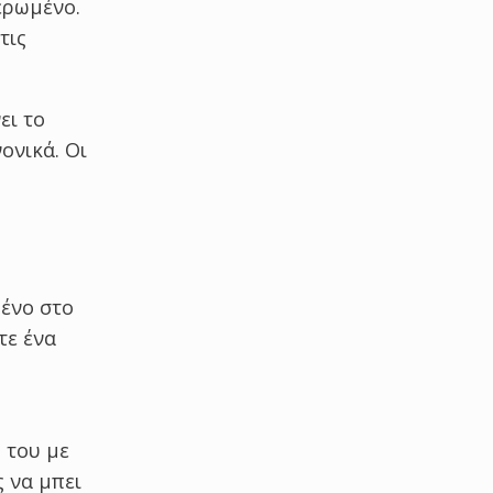
ερωμένο.
τις
ει το
ονικά. Οι
μένο στο
τε ένα
 του με
ς να μπει