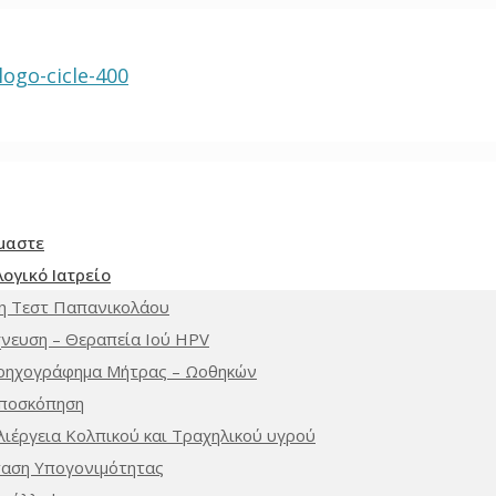
ίμαστε
ογικό Ιατρείο
η Τεστ Παπανικολάου
χνευση – Θεραπεία Ιού HPV
ρηχογράφημα Μήτρας – Ωοθηκών
ποσκόπηση
λιέργεια Κολπικού και Τραχηλικού υγρού
ταση Υπογονιμότητας